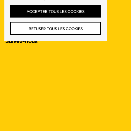
Se connecter
ACCEPTER TOUS LES COOKIES
Politique de confidentialité
Politique de cookies
REFUSER TOUS LES COOKIES
Suivez-nous
Facebook
Instagram
LANGUE
Français