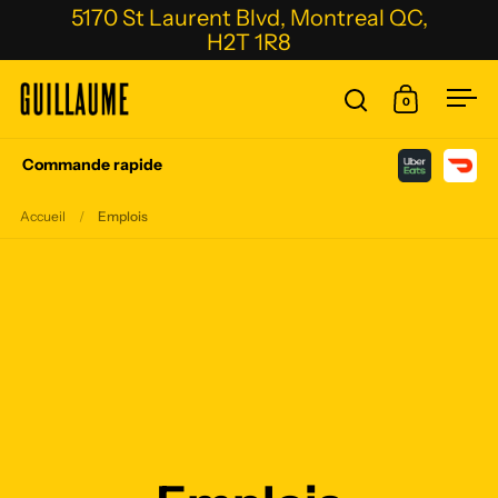
Passer au contenu
5170 St Laurent Blvd, Montreal QC,
H2T 1R8
0
Ouvrir la fenêtre
Ouvrir le p
Ouvr
Commande rapide
Accueil
/
Emplois