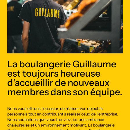
La boulangerie Guillaume
est toujours heureuse
d'accueillir de nouveaux
membres dans son équipe.
Nous vous offrons l’occasion de réaliser vos objectifs
personnels tout en contribuant à réaliser ceux de l’entreprise.
Nous souhaitons que vous trouviez, ici, une ambiance
chaleureuse et un environnement motivant. La boulangerie