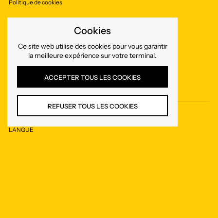
Politique de cookies
Cookies
Suivez-nous
Ce site web utilise des cookies pour vous garantir
la meilleure expérience sur votre terminal.
Facebook
Instagram
ACCEPTER TOUS LES COOKIES
REFUSER TOUS LES COOKIES
LANGUE
Français
Droits d'auteur © 2026
Guillaume