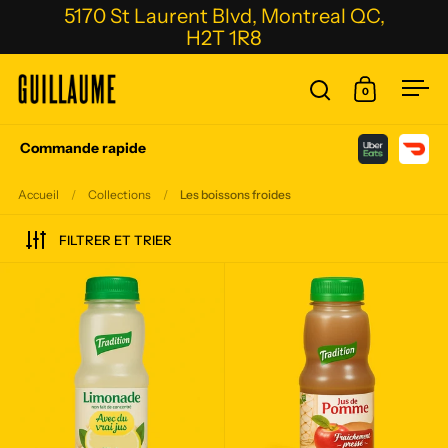
Passer au contenu
5170 St Laurent Blvd, Montreal QC,
H2T 1R8
0
Ouvrir la fenêtre
Ouvrir le p
Ouvr
Commande rapide
Accueil
/
Collections
/
Les boissons froides
FILTRER ET TRIER
Jus Tradition limonade citron 300ml